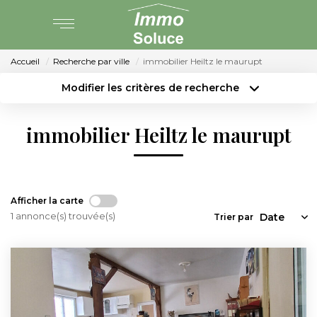
Accueil
Recherche par ville
immobilier Heiltz le maurupt
AGENCE
Modifier les critères de recherche
Type de transaction
Localisation
PARTENARIAT
Acheter
Localisation
immobilier Heiltz le maurupt
Type de bien
Surface min
Sélectionnez...
VENTE
Budget max
Plus de critères
LOCATION
Afficher la carte
1 annonce(s) trouvée(s)
Créer une alerte
Trier par
GESTION LOCATIVE
ESTIMATION