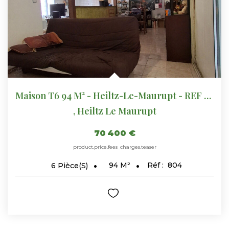
CONTACT
Maison T6 94 M² - Heiltz-Le-Maurupt - REF 804
,
Heiltz Le Maurupt
70 400 €
product.price.fees_charges.teaser
94
M²
Réf :
804
6
Pièce(s)