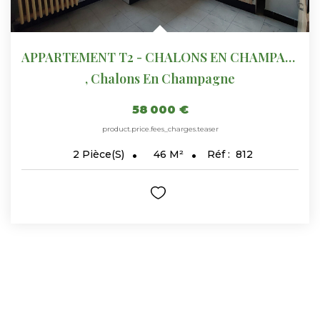
APPARTEMENT T2 - CHALONS EN CHAMPAGNE - REF 760
,
Chalons En Champagne
58 000 €
product.price.fees_charges.teaser
46
M²
Réf :
812
2
Pièce(s)