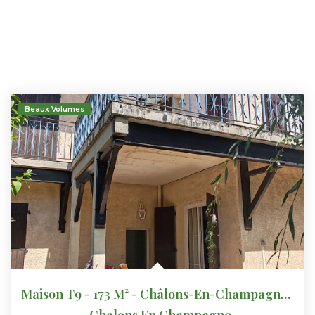
Beaux Volumes
Maison T9 - 173 M² - Châlons-En-Champagne - REF 813
,
Chalons En Champagne