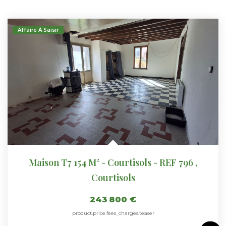
Affaire À Saisir
Maison T7 154 M² - Courtisols - REF 796
,
Courtisols
243 800 €
product.price.fees_charges.teaser