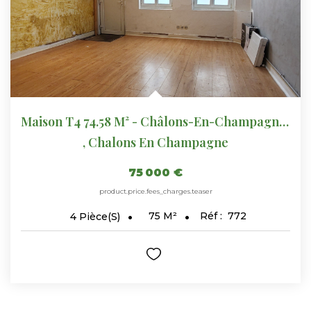
CONTACT
Maison T4 74.58 M² - Châlons-En-Champagne - REF 772
,
Chalons En Champagne
75 000 €
product.price.fees_charges.teaser
75
M²
Réf :
772
4
Pièce(s)