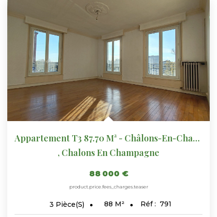
Appartement T3 87.70 M² - Châlons-En-Champagne
,
Chalons En Champagne
88 000 €
product.price.fees_charges.teaser
88
M²
Réf :
791
3
Pièce(s)