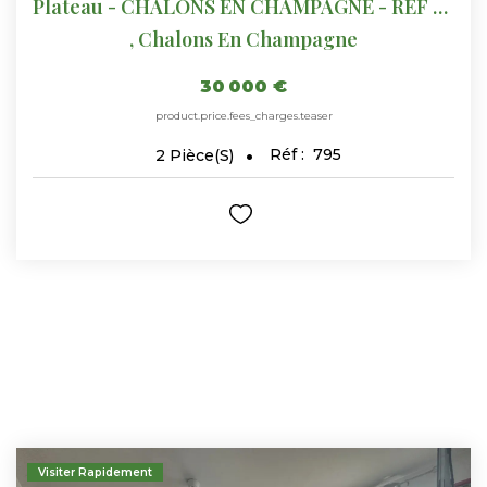
Plateau - CHALONS EN CHAMPAGNE - REF 795
,
Chalons En Champagne
30 000 €
product.price.fees_charges.teaser
Réf :
795
2
Pièce(s)
Visiter Rapidement