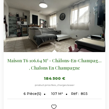
Maison T6 106.64 M² - Châlons-En-Champagne - REF 803
,
Chalons En Champagne
184 500 €
product.price.fees_charges.teaser
107
M²
Réf :
803
6
Pièce(s)