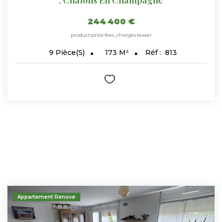
244 400 €
product.price.fees_charges.teaser
173
M²
Réf :
813
9
Pièce(s)
Appartement Renove