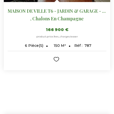
MAISON DE VILLE T6 - JARDIN & GARAGE - CHALONS EN CHAMPAGNE...
,
Chalons En Champagne
166 900 €
product.price.fees_charges.teaser
150
M²
Réf :
787
6
Pièce(s)