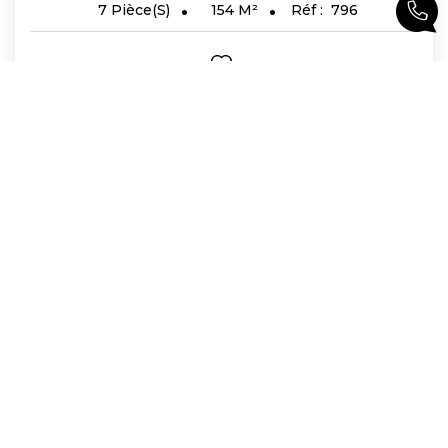
154
M²
Réf :
796
7
Pièce(s)
1
2
Suivante
L'AGENCE