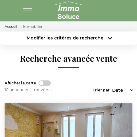
Accueil
Immobilier
AGENCE
Modifier les critères de recherche
Type de transaction
Localisation
PARTENARIAT
Acheter
Localisation
Recherche avancée vente
Type de bien
Surface min
Sélectionnez...
VENTE
Budget max
Plus de critères
Afficher la carte
LOCATION
10 annonce(s) trouvée(s)
Trier par
Créer une alerte
GESTION LOCATIVE
ESTIMATION