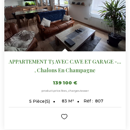
APPARTEMENT T5 AVEC CAVE ET GARAGE - CHALONS EN CHAMPAGNE -...
,
Chalons En Champagne
139 100 €
product.price.fees_charges.teaser
83
M²
Réf :
807
5
Pièce(s)