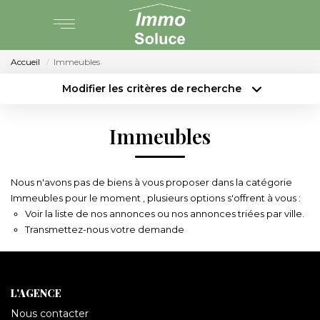
Accueil
Immeubles
AGENCE
Modifier les critères de recherche
Type de transaction
Localisation
PARTENARIAT
Acheter
Localisation
Immeubles
Type de bien
Surface min
Sélectionnez...
VENTE
Nous n'avons pas de biens à vous proposer dans la catégorie
Budget max
Plus de critères
LOCATION
Immeubles pour le moment , plusieurs options s'offrent à vous :
Voir
la liste de nos annonces
ou
nos annonces triées par ville.
Créer une alerte
Transmettez-nous votre demande
GESTION LOCATIVE
ESTIMATION
L'AGENCE
Nous contacter