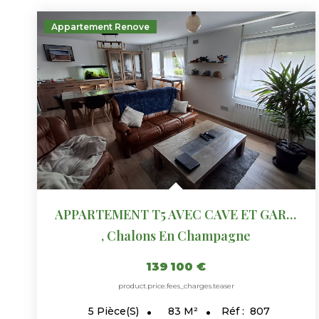
Appartement Renove
APPARTEMENT T5 AVEC CAVE ET GARAGE - CHALONS EN CHAMPAGNE -...
,
Chalons En Champagne
139 100 €
product.price.fees_charges.teaser
83
M²
Réf :
807
5
Pièce(s)