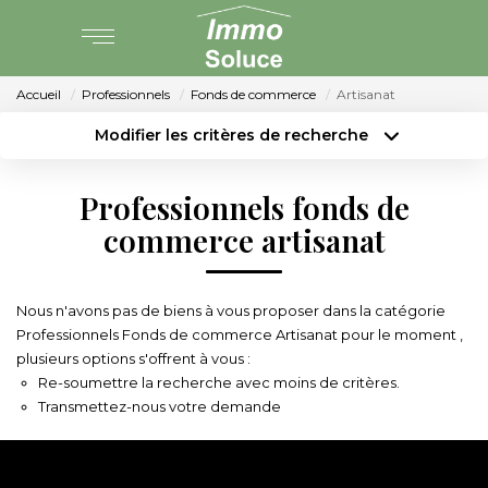
Accueil
Professionnels
Fonds de commerce
Artisanat
AGENCE
Modifier les critères de recherche
Type de transaction
Localisation
PARTENARIAT
Acheter
Localisation
Professionnels fonds de
Type de bien
Surface min
Sélectionnez...
commerce artisanat
VENTE
Budget max
Plus de critères
LOCATION
Nous n'avons pas de biens à vous proposer dans la catégorie
Créer une alerte
Professionnels Fonds de commerce Artisanat pour le moment ,
plusieurs options s'offrent à vous :
GESTION LOCATIVE
Re-soumettre la recherche avec moins de critères.
Transmettez-nous votre demande
ESTIMATION