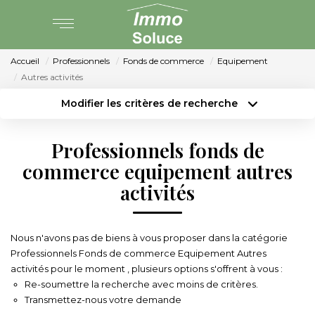
Accueil
Professionnels
Fonds de commerce
Equipement
AGENCE
Autres activités
Modifier les critères de recherche
PARTENARIAT
Type de transaction
Localisation
Acheter
Localisation
Professionnels fonds de
Type de bien
VENTE
Surface min
Sélectionnez...
commerce equipement autres
activités
LOCATION
Budget max
Plus de critères
Créer une alerte
GESTION LOCATIVE
Nous n'avons pas de biens à vous proposer dans la catégorie
Professionnels Fonds de commerce Equipement Autres
activités pour le moment , plusieurs options s'offrent à vous :
ESTIMATION
Re-soumettre la recherche avec moins de critères.
Transmettez-nous votre demande