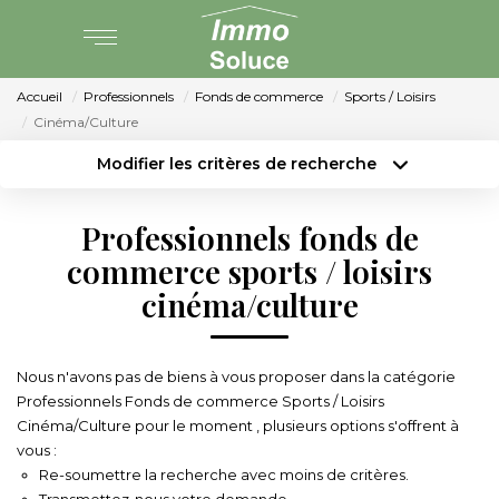
Accueil
Professionnels
Fonds de commerce
Sports / Loisirs
AGENCE
Cinéma/Culture
Modifier les critères de recherche
PARTENARIAT
Type de transaction
Localisation
Acheter
Localisation
Professionnels fonds de
Type de bien
VENTE
Surface min
Sélectionnez...
commerce sports / loisirs
cinéma/culture
LOCATION
Budget max
Plus de critères
Créer une alerte
GESTION LOCATIVE
Nous n'avons pas de biens à vous proposer dans la catégorie
Professionnels Fonds de commerce Sports / Loisirs
Cinéma/Culture pour le moment , plusieurs options s'offrent à
ESTIMATION
vous :
Re-soumettre la recherche avec moins de critères.
Transmettez-nous votre demande