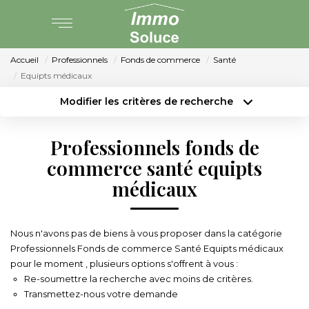
Accueil
Professionnels
Fonds de commerce
Santé
AGENCE
Equipts médicaux
Modifier les critères de recherche
PARTENARIAT
Type de transaction
Localisation
Acheter
Localisation
Professionnels fonds de
Type de bien
VENTE
Surface min
Sélectionnez...
commerce santé equipts
médicaux
LOCATION
Budget max
Plus de critères
Créer une alerte
GESTION LOCATIVE
Nous n'avons pas de biens à vous proposer dans la catégorie
Professionnels Fonds de commerce Santé Equipts médicaux
pour le moment , plusieurs options s'offrent à vous :
ESTIMATION
Re-soumettre la recherche avec moins de critères.
Transmettez-nous votre demande