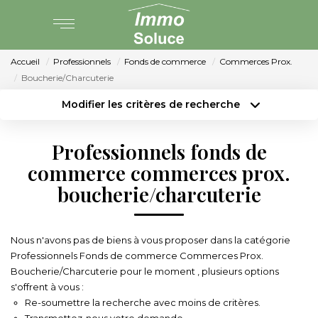
Accueil
Professionnels
Fonds de commerce
Commerces Prox.
AGENCE
Boucherie/Charcuterie
Modifier les critères de recherche
PARTENARIAT
Type de transaction
Localisation
Acheter
Localisation
Professionnels fonds de
Type de bien
VENTE
Surface min
Sélectionnez...
commerce commerces prox.
boucherie/charcuterie
LOCATION
Budget max
Plus de critères
Créer une alerte
GESTION LOCATIVE
Nous n'avons pas de biens à vous proposer dans la catégorie
Professionnels Fonds de commerce Commerces Prox.
Boucherie/Charcuterie pour le moment , plusieurs options
ESTIMATION
s'offrent à vous :
Re-soumettre la recherche avec moins de critères.
Transmettez-nous votre demande