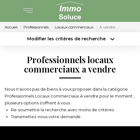
Accueil
Professionnels
Locaux commerciaux
A vendre
AGENCE
Modifier les critères de recherche
Type de transaction
Localisation
PARTENARIAT
Acheter
Localisation
Professionnels locaux
Type de bien
Surface min
Sélectionnez...
commerciaux a vendre
VENTE
Budget max
Plus de critères
LOCATION
Nous n'avons pas de biens à vous proposer dans la catégorie
Créer une alerte
Professionnels Locaux commerciaux A vendre pour le moment ,
plusieurs options s'offrent à vous :
GESTION LOCATIVE
Re-soumettre la recherche avec moins de critères.
Transmettez-nous votre demande
ESTIMATION