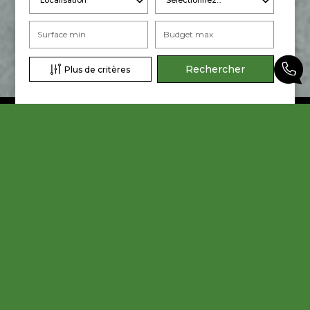
Localisation
Sélectionnez...
Surface min
Budget max
Plus de critères
IMMO SOLUCE
La solution immobilière